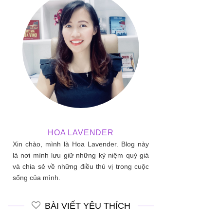
30
Th4
HOA LAVENDER
Xin chào, mình là Hoa Lavender. Blog này
là nơi mình lưu giữ những kỷ niệm quý giá
và chia sẻ về những điều thú vị trong cuộc
sống của mình.
NĂNG QUYỀN CỦA SỰ CẦU NG
Chiều hôm đó, tôi phải tổ chức một cuộc họp rất căng thẳng để xử lý
BÀI VIẾT YÊU THÍCH
vay nặng lãi từ một tổ chức bên ngoài (XHĐ), và bên đó bắt đầu gọi đi