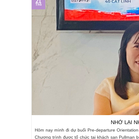
14
Th3
CHÚA BAN CH
Mỹ du học.
Cuối tuần này mình sang nhà ở Ecopark. Trước kh
 đúng thời
xong, sách vở, quần áo, đồ dùng bếp… Mình cố gắng s