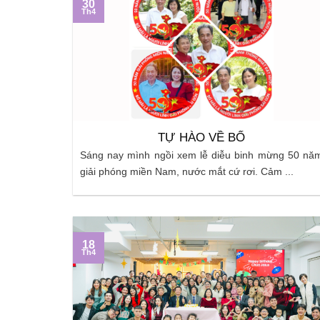
30
Th4
TỰ HÀO VỀ BỐ
Sáng nay mình ngồi xem lễ diễu binh mừng 50 nă
giải phóng miền Nam, nước mắt cứ rơi. Cảm ...
18
Th4