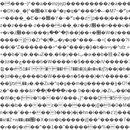
�\���~)^��a��mzjejם���������z�a���u�.��&N�x[�rب��^������E騽�ڭ�� �^���~�& �t&�z
+�DKi�_�[^�׫�X��ׯ�y�q�^���ޞ�5�M7~�ܶ*'u��zjנ���j���˫�׫�ֱ�z&�'�k'�l�jנ���z���ǧjg�z����.�[kj)b� %j�b����b�xh��z�kj)b� %j�b�׫�x�zv�yƭz
+ʷ����_�E�+�׮�Y�~�ܶ*'u��zjנ���j�����¸�z��z��j�_j[������汪�k+ZƉ�'��(�*h��r��h��bu禦ܟj[��^�k"� ^��+����+y�!��汫-
z��z����-z����u��¸�z��z׫��n���u�i����(�)ڙ�^�k%� h��]��+�׫�W�z����?���Ou�)�{a�ƭz
+�v�z׫��n���yٚ��^�[h��]��+�׫�W�z����?}����v�_��+�͚����w^Ƙiq�^��򝩞���[�}睙�\��5��b}�Z�k����k{
����j[i�Zrب�)�ׯ�y�q�^���ޞ�+{ ����?I�b���h�jנ����N?~�ܶ*'u��w�q�^���yح��z�z�瞇
��(�*Z�������+^��^���y�]i�b�w+y�^uƭz +�ׯ�y��ƭz +��b�˜q�,i�Zrب��b��\jנ���z���jנ���v+l���Ɲu�-���zW�yƭz +�ׯ�y
+��b�˜q�,��ⲙZ��,�6�y��rب�ɚ��b�鞵�Z��b��-
�)ಚ��چ����b�W����n�$���)�rV�����'Z��nnX���n�֭y�Z��b������g�i���`z�^�f��y�ƭ����^�)�z����z�ay֭yǬrf����jמr,��ܕ�,��Zu�^�)����
쥩��r51�4`���H7��b�{&j�e�w�z֝jלj��j�b��-
�)ಚ��چ����b�W����n�$���)�rV�����'Z��nnX���n�֭y�Z��b������g�i���`z�^�f��y�ƭ����^�)�z����z�ay֭yǬrf�����؟
��]jמr,��ܕ�,��Zu�^q�g��m�g������)j�O'!���)ߢ�^���rب�ˬ���vh�~�-z�������{a� h����u�����vh�~�-
z�^��.��&i٢��(����v�� 0��i��,i�Zrب��f�vڮg��������Z ��}~�ܶ*'������+-r�-�ih�)ܲǜ��-
�W�ʗ�{r�%���V���ܢ{^���Q�5py�"���jx\�M�x���@'�b�@���'�ȳ{^���'���g����ױ��b�w�׫n�r��"�����t�})���nH�q�\�M7Ҝp��a���jW5�M��"v�f�ƥs]4�Jq�'m����t�})�f��'m�����rH+���}
��i�b� ����z�������j{[�!i�0�M�zm+���߭y
n�r��"��+���t�f��)�j�hn�l��h�z'z)���Z���׫�)���Z��Zuا�H����j{[�ܥ����,j���a�M&j�"�W�����f��)�mj�hn�l��h�z'
�w\�Z+w��u��׫֜l�X�sw�q�����j{[��^�����7��w)h�)݊�ek'�{�{b��-��ܢ[��;��'�r��z{\z{^��b�x�zkz{^���Z
�v��ȳ�x��^��1��"�������%�����i�b� "��+��했"��+�)��h�)