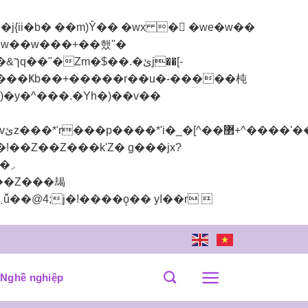
ii�b� ��m)Ŷ�� �wx �񶜒 �we�w��
�"��-���Ҝb��+�����r��u�-�����杶
Nghề nghiệp