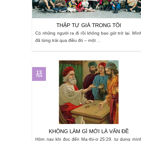
THẬP TỰ GIÁ TRONG TÔI
Có những người ra đi rồi không bao giờ trở lại. Mìn
đã từng trải qua điều đó – một ...
13
Th4
KHÔNG LÀM GÌ MỚI LÀ VẤN ĐỀ
Hôm nay khi đọc đến Ma-thi-ơ 25:29, tự dưng mìn