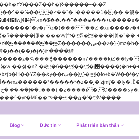
��^��%���<��"� l�����1��� �覦��j{
+���蠆�5�����j{[i� ���vȳ{^t�5�����j{fj
Z������ל��ڝ�]~)mz�h�)�y�^���.�Yh�)��v��
�j׿����)�n+��!��Z��Z���k'Z� g���jx?
mz������*�����*�z��j�'zjmʧ�i�ly�܆ǚ��Z���朅
Bỏ
]n�,��h��Z��(��޶���r�u������l��r(u��y�܅����^�yr�M6��'t&����ئ�'�V����
qua
nội
dung
Blog
Đức tin
Phát triển bản thân