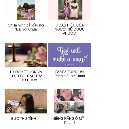
Chỉ là mình bắt đầu nói
7 DẤU HIỆU CỦA
‘Dạ’ với Chúa
NGƯỜI NỮ ĐƯỢC
PHƯỚC
LÝ DO KẾT HÔN VÀ
FAST & FURIOUS!
CÓ CON – CÂU TRẢ
Phép màu từ Chúa!
LỜI TỪ CHÚA
BỨC THƯ TÌNH …
NIỀNG RĂNG Ở MỸ –
Phần 2