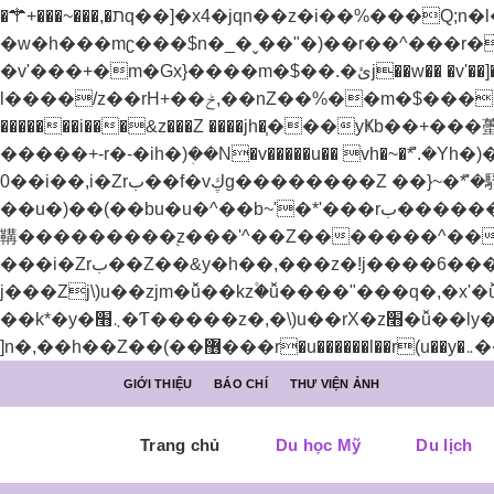
�⚚+���~���,�תq��]�x4�jqn��z�i��%���Q;n�l��h�z'z)���Z��h�)ߢ�����~�.�Z
�w�h���mʗ���$n�_�ˬ��"�)��r��^���r�
�v'���+�m�Gx}����m�$��.�ئj��w�� �v'��]�u�4���w]4�ޅ]4m�$��.��"���ѫ���+u����e�w��w���+��했"�
l����/z��rH+��ݲ,��nZ��%��m�$���������"�v�j/z�(��� ��Z �xu����v��&ךq��"�Zm�$��.�ئj��[-
�������i���&z���Z ����jh�֧���yҜb��
�����+-r�-�ih�)ܲ��N�v�����u�� vh�~�ܶ*'.�Yh�)�z۫��������ۨ�
0��i��,i�Zrب��f�vڮg��������Z ��}~�ܶ*'�騽�)��(��)�j�)i٢����騽
��u�)��(��bu�u�^��b~'�*'���rب����������֭z�%���ޮȨ������n7����k)Z��!y�vئz���*'r���p����*'i�_�[^��޲+^����'���]jל���zj/y�+z�]j׬��bu�u�^��+Z��>���+lzW�u��׫����׭�������Z��e������������֭z���'^��Z�������n�)�i�_�[^��޲+^����'���]j׭�
鞲���������֭z���'^��Z�������^���w-��셪�nZ �x�6����
���i�Zrب��Z��&y�h��,���z�!j����6���bz{b�H��YZ��&y��rب��}�j�!o+b�W��\�y�܇
j���Zj\)u��zjm�ǚ��kz۫�ǚ����"���q�,�x'�ǚ��
��k*�y�܆׫�Ƭ�����z�,�\)u��rX�z׫�ǚ��ly�܅��[��-��,�ح���(I�z����r�tC����ܬy�܆ǚ��@4;j�!����ǫ�� yا��r 
GIỚI THIỆU
BÁO CHÍ
THƯ VIỆN ẢNH
Trang chủ
Du học Mỹ
Du lịch