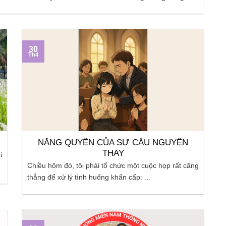
.
30
Th4
NHỚ LẠI NHỮNG NGÀY Ở MỸ
NĂNG QUYỀN CỦA SỰ CẦU NGUYỆN
THAY
i
Chiều hôm đó, tôi phải tổ chức một cuộc họp rất căng
thẳng để xử lý tình huống khẩn cấp: ...