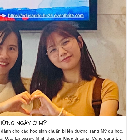
O ĐIỀU TRỔI HƠN CẢ
i đi, mình chuẩn bị khá nhiều đồ mang sang: chăn vừa giặt
ắp xếp thật gọn, áp dụng đủ kiểu “tip” gấp đồ và chia túi để