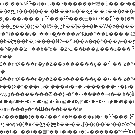
��ƭz
�^�ז�׫��b���淦
z)���Z��(�����ᶜ�
ߢ������*^r���1��"�)��r��^���rH+���}