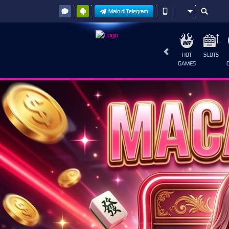
Main di Telegram
HOT
SLOTS
GAMES