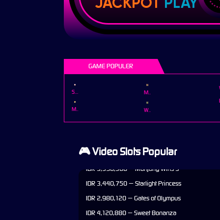
JACKPOT
PLAY
GAME POPULER
Sweet Bonanza Super Scatter
Mahjong Wins 3 – Black Scatter
Mahjong Ways
Wukong - Black Scatter
🎮 Video Slots Popular
IDR 3,590,300 — Mahjong Wins 3
IDR 3,440,750 — Starlight Princess
IDR 2,980,120 — Gates of Olympus
IDR 4,120,880 — Sweet Bonanza