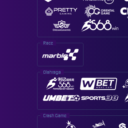
Race
Olahraga
Crash Game