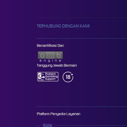
TERHUBUNG DENGAN KAMI
Bersertifikasi Dari
Tanggung Jawab Bermain
Platform Penyedia Layanan
Slots