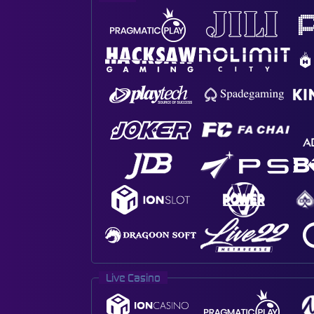
Live Casino