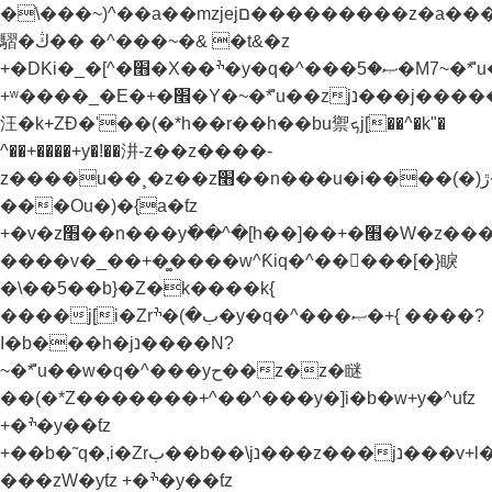
�\���~)^��a��mzjejם���������z�a���u�.��&N�x[�rب��^������E
騽�ڭ�� �^���~�& �t&�z
+�DKi�_�[^�׫�X��ׯ�y�q�^���ޞ�5�M7~�ܶ*'u��zjנ���j���˫�׫�ֱ�z&�'�k'�l�jנ���z���ǧjg�z����.�[kj)b� %j�b����b�xh��z�kj)b� %j�b�׫�x�zv�yƭz
+ʷ����_�E�+�׮�Y�~�ܶ*'u��zjנ���j�����¸�z��z��j�_j[������
汪�k+ZƉ�'��(�*h��r��h��bu禦ܟj[��^�k"�
^��+����+y�!��汫-z��z����-
z����u��¸�z��z׫��n���u�i����(�)ڙ�^�k%� h��]��+�׫�W�z����?
���Ou�)�{a�ƭz
+�v�z׫��n���yٚ��^�[h��]��+�׫�W�z����?}
����v�_��+�͚����w^Ƙiq�^��򝩞���[�}睙
�\��5��b}�Z�k����k{
����j[i�Zrب�)�ׯ�y�q�^���ޞ�+{ ����?
I�b���h�jנ����N?
~�ܶ*'u��w�q�^���yح��z�z�瞇
��(�*Z�������+^��^���y�]i�b�w+y�^uƭz
+�ׯ�y��ƭz
+��b�˜q�,i�Zrب��b��\jנ���z���jנ���v+l���Ɲu�-
���zW�yƭz +�ׯ�y��ƭz