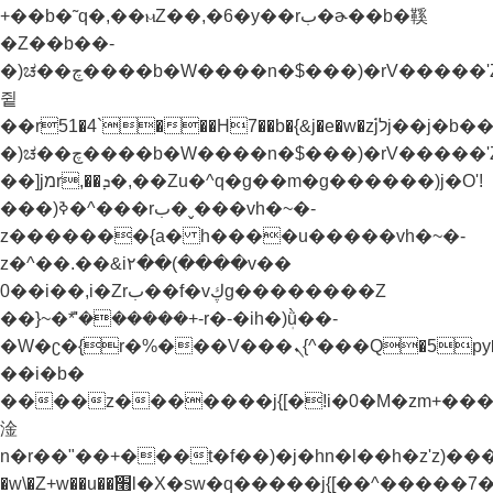
+��b�˜q�,��ⲙZ��,�6�y��rب�ɚ��b�鞵
�Z��b��-
�)ಚ��چ����b�W����n�$���)�rV�����'Z��nnX���n�֭y�Z��b������g�i���`z�^�f��y�ƭ����^�)�z����z�ay֭yǬrf����jמr,��ܕ�,��Zu�^�)����
쥩
��r51�4`���H7��b�{&j�e�w�z֝jלj��j�b��-
�)ಚ��چ����b�W����n�$���)�rV�����'Z��nnX���n�֭y�Z��b������g�i���`z�^�f��y�ƭ����^�)�z����z�ay֭yǬrf�����؟
��]jמr,��ܕ�,��Zu�^q�g��m�g������)j�O'!
���)ߢ�^���rب�ˬ���vh�~�-
z�������{a� h����u�����vh�~�-
z�^��.��&i٢��(����v��
0��i��,i�Zrب��f�vڮg��������Z
��}~�ܶ*'������+-r�-�ih�)ܲǜ��-
�W�ʗ�{r�%���V���ܢ{^���Q�5py�"���jx\�M�x���@'�b�@���'�ȳ{^���'���g����ױ��b�w�׫n�r��"�����t�})���nH�q�\�M7Ҝp��a���jW5�M��"v�f�ƥs]4�Jq�'m����t�})�f��'m�����rH+���}
��i�b�
����z�������j{[�!i�0�M�zm+���߭y�^�ז�׫�
淦
n�r��"��+���t�f��)�j�hn�l��h�z'z)���Z���׫�)���Z��Zuا�H����j{[�ܥ����,j���a�M&j�"�W�����f��)�mj�hn�l��h�z'
�w\�Z+w��u��׫֜l�X�sw�q�����j{[��^�����7��w)h�)݊�ek'�{�{b��-