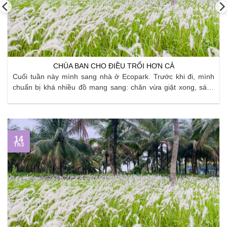
CHÚA BAN CHO ĐIỀU TRỔI HƠN CẢ
Cuối tuần này mình sang nhà ở Ecopark. Trước khi đi, mình
chuẩn bị khá nhiều đồ mang sang: chăn vừa giặt xong, sách
vở, quần áo, đồ dùng bếp… Mình cố gắng sắp xếp thật gọn,
áp dụng đủ kiểu “tip” gấp đồ và chia túi để không còn ...
14
Th3