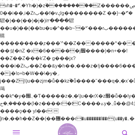
vh�~�ܶ*'.�Yh�)�z۫��������ۨ�Z������ל��ڝ�]~)mz�h�)�y�^���.�Yh�)��v��
0��i��,i�Zrب��f�vڮg��������Z ��}~�ܶ*'�
騽�)��(��)�j�)i٢����騽
��u�)��(��bu�u�^��b~'�*'���rب����������֭z�%���ޮȨ������n7����k)Z��!y�vئz���*'r���p����*'i�_�[^��޲+^����'���]jל���zj/y�+z�]j׬��bu�u�^��+Z��>���+lzW�u��׫����׭�������Z��e������������֭z���'^��Z�������n�)�i�_�[^��޲+^����'���]j׭�
鞲
���������֭z���'^��Z�������^���
��셪�nZ �x�6�����j׿����)�n+��!
��Z��Z���k'Z� g���jx?
���i�Zrب��Z��&y�h��,���z�!j����6���bz{b�H��YZ��&y��rب��}
�j�!o+b�W��\�y�܇
j���Zj\)u��zjm�ǚ��kz۫�ǚ����"���q�,�x'�ǚ�
朅
��k*�y�܆׫�Ƭ�����z�,�\)u��rX�z׫�ǚ��ly�܅��[��-
��,�ح���(I�z����r�tC����ܬy�܆ǚ��@4;j�!
����ǫ�� yا��r 
Bỏ
qua