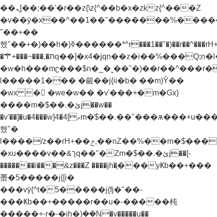
��ܢ[��;��'�r��z{\z{^��b�x�zkz{^���Z
�v��ȳ�x��^��1��"�������%����
"��+��
했"��+�)��h�)ߢ������*^r���1��"�)��r��^���rH+���}
�⚚+���~���,�תq��]�x4�jqn��z�i��%���Q;n�l��h�z'z)���Z��h�)ߢ�����~�.�Z
�w�h���mʗ���$n�_�ˬ��"�)��r��^���r
l�����1��� �覦��j{ii�b� ��m)Ŷ��
�wx �񶜒 �we�w�� �v'���+�m�Gx}
����m�$��.�ئj��w��
�v'��]�u�4���w]4�ޅ]4m�$��.��"���ѫ���+u����e�w��w���+��
했"�
l����/z��rH+��ݲ,��nZ��%��m�$���������"�v�j/z�(��� ��Z
�xu����v��&ךq��"�Zm�$��.�ئj��[-
�������i���&z���Z ����jh�֧���yҜb��+���
蠆�5�����j{[i�
���vȳ{^t�5�����j{fj�"��-
���Ҝb��+�����r��u�-�����杶
�����+-r�-�ih�)ܲ��N�v�����u��