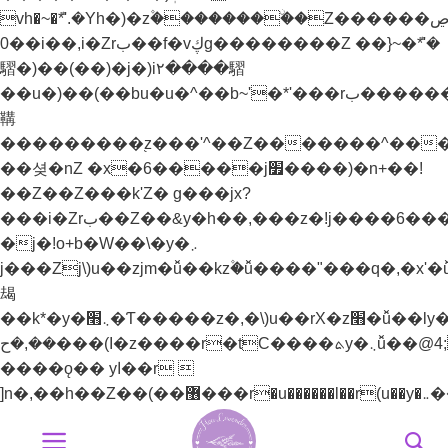
vh�~�ܶ*'.�Yh�)�z۫��������ۨ�Z������ל��ڝ�]~)mz�h�)�y�^���.�Yh�)��v��
0��i��,i�Zrب��f�vڮg��������Z ��}~�ܶ*'�
騽�)��(��)�j�)i٢����騽
��u�)��(��bu�u�^��b~'�*'���rب����������֭z�%���ޮȨ������n7����k)Z��!y�vئz���*'r���p����*'i�_�[^��޲+^����'���]jל���zj/y�+z�]j׬��bu�u�^��+Z��>���+lzW�u��׫����׭�������Z��e������������֭z���'^��Z�������n�)�i�_�[^��޲+^����'���]j׭�
鞲
���������֭z���'^��Z�������^���
��셪�nZ �x�6�����j׿����)�n+��!
��Z��Z���k'Z� g���jx?
���i�Zrب��Z��&y�h��,���z�!j����6���bz{b�H��YZ��&y��rب��}
�j�!o+b�W��\�y�܇
j���Zj\)u��zjm�ǚ��kz۫�ǚ����"���q�,�x'�ǚ�
朅
��k*�y�܆׫�Ƭ�����z�,�\)u��rX�z׫�ǚ��ly�܅��[��-
��,�ح���(I�z����r�tC����ܬy�܆ǚ��@4;j�!
����ǫ�� yا��r 
Bỏ
qua