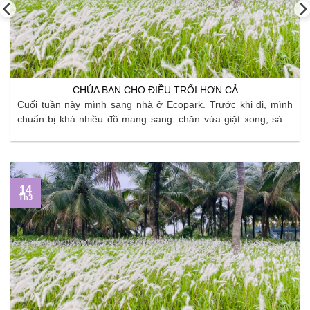
CHÚA BAN CHO ĐIỀU TRỔI HƠN CẢ
Cuối tuần này mình sang nhà ở Ecopark. Trước khi đi, mình
chuẩn bị khá nhiều đồ mang sang: chăn vừa giặt xong, sách
vở, quần áo, đồ dùng bếp… Mình cố gắng sắp xếp thật gọn,
áp dụng đủ kiểu “tip” gấp đồ và chia túi để không còn ...
14
Th3