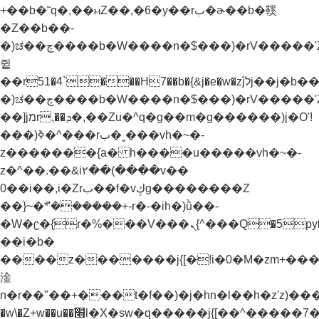
+��b�˜q�,��ⲙZ��,�6�y��rب�ɚ��b�鞵
�Z��b��-
�)ಚ��چ����b�W����n�$���)�rV�����'Z��nnX���n�֭y�Z��b������g�i���`z�^�f��y�ƭ����^�)�z����z�ay֭yǬrf����jמr,��ܕ�,��Zu�^�)����
쥩
��r51�4`���H7��b�{&j�e�w�z֝jלj��j�b��-
�)ಚ��چ����b�W����n�$���)�rV�����'Z��nnX���n�֭y�Z��b������g�i���`z�^�f��y�ƭ����^�)�z����z�ay֭yǬrf�����؟
��]jמr,��ܕ�,��Zu�^q�g��m�g������)j�O'!
���)ߢ�^���rب�ˬ���vh�~�-
z�������{a� h����u�����vh�~�-
z�^��.��&i٢��(����v��
0��i��,i�Zrب��f�vڮg��������Z
��}~�ܶ*'������+-r�-�ih�)ܲǜ��-
�W�ʗ�{r�%���V���ܢ{^���Q�5py�"���jx\�M�x���@'�b�@���'�ȳ{^���'���g����ױ��b�w�׫n�r��"�����t�})���nH�q�\�M7Ҝp��a���jW5�M��"v�f�ƥs]4�Jq�'m����t�})�f��'m�����rH+���}
��i�b�
����z�������j{[�!i�0�M�zm+���߭y�^�ז�׫�
淦
n�r��"��+���t�f��)�j�hn�l��h�z'z)���Z���׫�)���Z��Zuا�H����j{[�ܥ����,j���a�M&j�"�W�����f��)�mj�hn�l��h�z'
�w\�Z+w��u��׫֜l�X�sw�q�����j{[��^�����7��w)h�)݊�ek'�{�{b��-