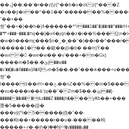
��ܢ[��;��'�r��z{\z{^��b�x�zkz{^���Z
�v��ȳ�x��^��1��"�������%����
"��+��
했"��+�)��h�)ߢ������*^r���1��"�)��r��^���rH+���}
�⚚+���~���,�תq��]�x4�jqn��z�i��%���Q;n�l��h�z'z)���Z��h�)ߢ�����~�.�Z
�w�h���mʗ���$n�_�ˬ��"�)��r��^���r
l�����1��� �覦��j{ii�b� ��m)Ŷ��
�wx �񶜒 �we�w�� �v'���+�m�Gx}
����m�$��.�ئj��w��
�v'��]�u�4���w]4�ޅ]4m�$��.��"���ѫ���+u����e�w��w���+��
했"�
l����/z��rH+��ݲ,��nZ��%��m�$���������"�v�j/z�(��� ��Z
�xu����v��&ךq��"�Zm�$��.�ئj��[-
�������i���&z���Z ����jh�֧���yҜb��+���
蠆�5�����j{[i�
���vȳ{^t�5�����j{fj�"��-
���Ҝb��+�����r��u�-�����杶
�����+-r�-�ih�)ܲ��N�v�����u��