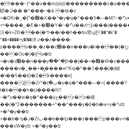
�\���~)^��a��mzjejם���������z�a���u�.��&N�x[�rب��^������E
騽�ڭ�� �^���~�& �t&�z
+�DKi�_�[^�׫�X��ׯ�y�q�^���ޞ�5�M7~�ܶ*'u��zjנ���j���˫�׫�ֱ�z&�'�k'�l�jנ���z���ǧjg�z����.�[kj)b� %j�b����b�xh��z�kj)b� %j�b�׫�x�zv�yƭz
+ʷ����_�E�+�׮�Y�~�ܶ*'u��zjנ���j�����¸�z��z��j�_j[������
汪�k+ZƉ�'��(�*h��r��h��bu禦ܟj[��^�k"�
^��+����+y�!��汫-z��z����-
z����u��¸�z��z׫��n���u�i����(�)ڙ�^�k%� h��]��+�׫�W�z����?
���Ou�)�{a�ƭz
+�v�z׫��n���yٚ��^�[h��]��+�׫�W�z����?}
����v�_��+�͚����w^Ƙiq�^��򝩞���[�}睙
�\��5��b}�Z�k����k{
����j[i�Zrب�)�ׯ�y�q�^���ޞ�+{ ����?
I�b���h�jנ����N?
~�ܶ*'u��w�q�^���yح��z�z�瞇
��(�*Z�������+^��^���y�]i�b�w+y�^uƭz
+�ׯ�y��ƭz
+��b�˜q�,i�Zrب��b��\jנ���z���jנ���v+l���Ɲu�-
���zW�yƭz +�ׯ�y��ƭz