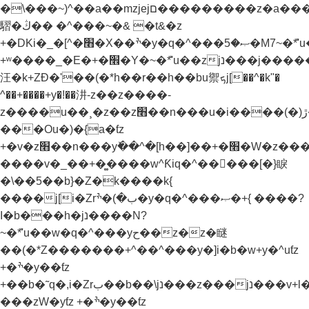
�\���~)^��a��mzjejם���������z�a���u�.��&N�x[�rب��^������E
騽�ڭ�� �^���~�& �t&�z
+�DKi�_�[^�׫�X��ׯ�y�q�^���ޞ�5�M7~�ܶ*'u��zjנ���j���˫�׫�ֱ�z&�'�k'�l�jנ���z���ǧjg�z����.�[kj)b� %j�b����b�xh��z�kj)b� %j�b�׫�x�zv�yƭz
+ʷ����_�E�+�׮�Y�~�ܶ*'u��zjנ���j�����¸�z��z��j�_j[������
汪�k+ZƉ�'��(�*h��r��h��bu禦ܟj[��^�k"�
^��+����+y�!��汫-z��z����-
z����u��¸�z��z׫��n���u�i����(�)ڙ�^�k%� h��]��+�׫�W�z����?
���Ou�)�{a�ƭz
+�v�z׫��n���yٚ��^�[h��]��+�׫�W�z����?}
����v�_��+�͚����w^Ƙiq�^��򝩞���[�}睙
�\��5��b}�Z�k����k{
����j[i�Zrب�)�ׯ�y�q�^���ޞ�+{ ����?
I�b���h�jנ����N?
~�ܶ*'u��w�q�^���yح��z�z�瞇
��(�*Z�������+^��^���y�]i�b�w+y�^uƭz
+�ׯ�y��ƭz
+��b�˜q�,i�Zrب��b��\jנ���z���jנ���v+l���Ɲu�-
���zW�yƭz +�ׯ�y��ƭz