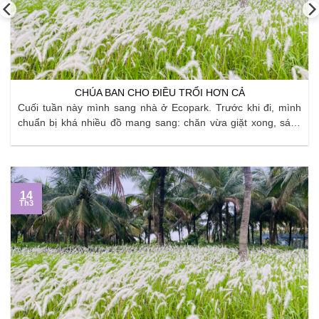
CHÚA BAN CHO ĐIỀU TRỔI HƠN CẢ
Cuối tuần này mình sang nhà ở Ecopark. Trước khi đi, mình
chuẩn bị khá nhiều đồ mang sang: chăn vừa giặt xong, sách
vở, quần áo, đồ dùng bếp… Mình cố gắng sắp xếp thật gọn,
áp dụng đủ kiểu “tip” gấp đồ và chia túi để không còn ...
14
Th3