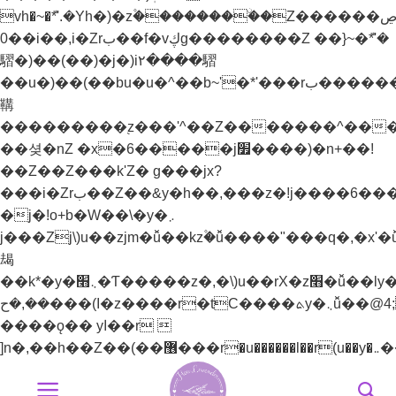
vh�~�ܶ*'.�Yh�)�z۫��������ۨ�Z������ל��ڝ�]~)mz�h�)�y�^���.�Yh�)��v��
0��i��,i�Zrب��f�vڮg��������Z ��}~�ܶ*'�
騽�)��(��)�j�)i٢����騽
��u�)��(��bu�u�^��b~'�*'���rب����������֭z�%���ޮȨ������n7����k)Z��!y�vئz���*'r���p����*'i�_�[^��޲+^����'���]jל���zj/y�+z�]j׬��bu�u�^��+Z��>���+lzW�u��׫����׭�������Z��e������������֭z���'^��Z�������n�)�i�_�[^��޲+^����'���]j׭�
鞲
���������֭z���'^��Z�������^���
��셪�nZ �x�6�����j׿����)�n+��!
��Z��Z���k'Z� g���jx?
���i�Zrب��Z��&y�h��,���z�!j����6���bz{b�H��YZ��&y��rب��}
�j�!o+b�W��\�y�܇
j���Zj\)u��zjm�ǚ��kz۫�ǚ����"���q�,�x'�ǚ�
朅
��k*�y�܆׫�Ƭ�����z�,�\)u��rX�z׫�ǚ��ly�܅��[��-
��,�ح���(I�z����r�tC����ܬy�܆ǚ��@4;j�!
����ǫ�� yا��r 
Bỏ
qua