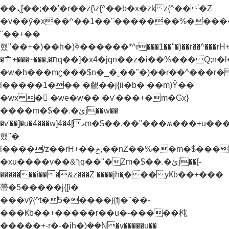
��ܢ[��;��'�r��z{\z{^��b�x�zkz{^���Z
�v��ȳ�x��^��1��"�������%����
"��+��
했"��+�)��h�)ߢ������*^r���1��"�)��r��^���rH+���}
�⚚+���~���,�תq��]�x4�jqn��z�i��%���Q;n�l��h�z'z)���Z��h�)ߢ�����~�.�Z
�w�h���mʗ���$n�_�ˬ��"�)��r��^���r
l�����1��� �覦��j{ii�b� ��m)Ŷ��
�wx �񶜒 �we�w�� �v'���+�m�Gx}
����m�$��.�ئj��w��
�v'��]�u�4���w]4�ޅ]4m�$��.��"���ѫ���+u����e�w��w���+��
했"�
l����/z��rH+��ݲ,��nZ��%��m�$���������"�v�j/z�(��� ��Z
�xu����v��&ךq��"�Zm�$��.�ئj��[-
�������i���&z���Z ����jh�֧���yҜb��+���
蠆�5�����j{[i�
���vȳ{^t�5�����j{fj�"��-
���Ҝb��+�����r��u�-�����杶
�����+-r�-�ih�)ܲ��N�v�����u��