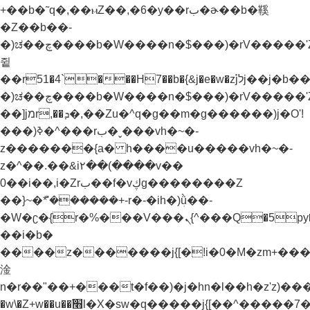
+��b�˜q�,��ⲙZ��,�6�y��rب�ɚ��b�鞵
�Z��b��-
�)ಚ��چ����b�W����n�$���)�rV�����'Z��nnX���n�֭y�Z��b������g�i���`z�^�f��y�ƭ����^�)�z����z�ay֭yǬrf����jמr,��ܕ�,��Zu�^�)����
쥩
��r51�4`���H7��b�{&j�e�w�z֝jלj��j�b��-
�)ಚ��چ����b�W����n�$���)�rV�����'Z��nnX���n�֭y�Z��b������g�i���`z�^�f��y�ƭ����^�)�z����z�ay֭yǬrf�����؟
��]jמr,��ܕ�,��Zu�^q�g��m�g������)j�O'!
���)ߢ�^���rب�ˬ���vh�~�-
z�������{a� h����u�����vh�~�-
z�^��.��&i٢��(����v��
0��i��,i�Zrب��f�vڮg��������Z
��}~�ܶ*'������+-r�-�ih�)ܲǜ��-
�W�ʗ�{r�%���V���ܢ{^���Q�5py�"���jx\�M�x���@'�b�@���'�ȳ{^���'���g����ױ��b�w�׫n�r��"�����t�})���nH�q�\�M7Ҝp��a���jW5�M��"v�f�ƥs]4�Jq�'m����t�})�f��'m�����rH+���}
��i�b�
����z�������j{[�!i�0�M�zm+���߭y�^�ז�׫�
淦
n�r��"��+���t�f��)�j�hn�l��h�z'z)���Z���׫�)���Z��Zuا�H����j{[�ܥ����,j���a�M&j�"�W�����f��)�mj�hn�l��h�z'
�w\�Z+w��u��׫֜l�X�sw�q�����j{[��^�����7��w)h�)݊�ek'�{�{b��-