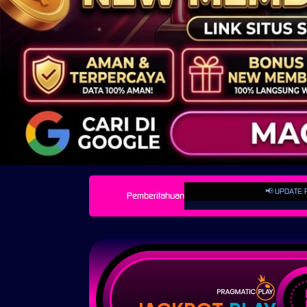
📢 UPDATE: Promo slot serv
Pemberitahuan