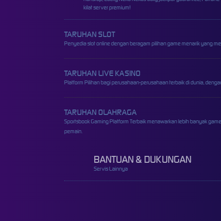
kilat server premium!
TARUHAN SLOT
Penyedia slot online dengan beragam pilihan game menarik yang 
TARUHAN LIVE KASINO
Platform Pilihan bagi perusahaan-perusahaan terbaik di dunia, denga
TARUHAN OLAHRAGA
Sportsbook Gaming Platform Terbaik menawarkan lebih banyak game, 
pemain.
BANTUAN & DUKUNGAN
Servis Lainnya