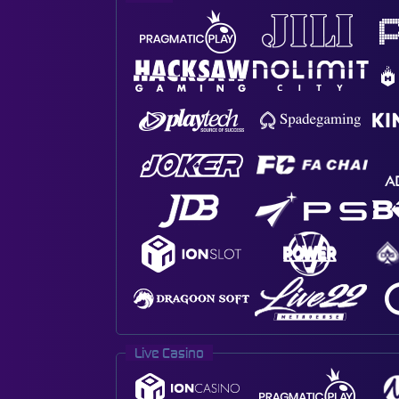
Live Casino