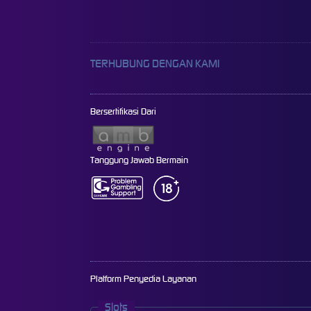
TERHUBUNG DENGAN KAMI
Bersertifikasi Dari
Tanggung Jawab Bermain
Platform Penyedia Layanan
Slots