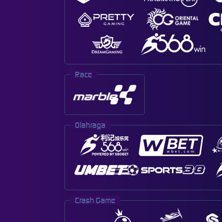
Race
Olahraga
Crash Game