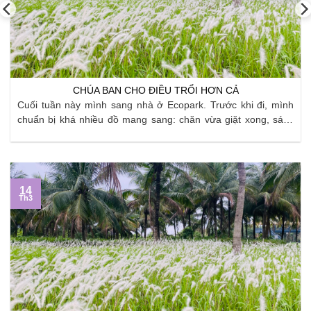
CHÚA BAN CHO ĐIỀU TRỔI HƠN CẢ
Cuối tuần này mình sang nhà ở Ecopark. Trước khi đi, mình
chuẩn bị khá nhiều đồ mang sang: chăn vừa giặt xong, sách
vở, quần áo, đồ dùng bếp… Mình cố gắng sắp xếp thật gọn,
áp dụng đủ kiểu “tip” gấp đồ và chia túi để không còn ...
14
Th3