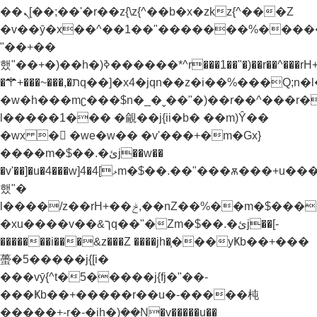
��ܢ[��;��'�r��z{\z{^��b�x�zkz{^���Z
�v��ȳ�x��^��1��"�������%����
"��+��
했"��+�)��h�)ߢ������*^r���1��"�)��r��^���rH+���}
�⚚+���~���,�תq��]�x4�jqn��z�i��%���Q;n�l��h�z'z)���Z��h�)ߢ�����~�.�Z
�w�h���mʗ���$n�_�ˬ��"�)��r��^���r
l�����1��� �覦��j{ii�b� ��m)Ŷ��
�wx �񶜒 �we�w�� �v'���+�m�Gx}
����m�$��.�ئj��w��
�v'��]�u�4���w]4�ޅ]4m�$��.��"���ѫ���+u����e�w��w���+��
했"�
l����/z��rH+��ݲ,��nZ��%��m�$���������"�v�j/z�(��� ��Z
�xu����v��&ךq��"�Zm�$��.�ئj��[-
�������i���&z���Z ����jh�֧���yҜb��+���
蠆�5�����j{[i�
���vȳ{^t�5�����j{fj�"��-
���Ҝb��+�����r��u�-�����杶
�����+-r�-�ih�)ܲ��N�v�����u��