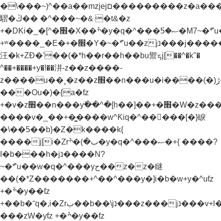
�\���~)^��a��mzjejם���������z�a���u�.��&N�x[�rب��^������E
騽�ڭ�� �^���~�& �t&�z
+�DKi�_�[^�׫�X��ׯ�y�q�^���ޞ�5�M7~�ܶ*'u��zjנ���j���˫�׫�ֱ�z&�'�k'�l�jנ���z���ǧjg�z����.�[kj)b� %j�b����b�xh��z�kj)b� %j�b�׫�x�zv�yƭz
+ʷ����_�E�+�׮�Y�~�ܶ*'u��zjנ���j�����¸�z��z��j�_j[������
汪�k+ZƉ�'��(�*h��r��h��bu禦ܟj[��^�k"�
^��+����+y�!��汫-z��z����-
z����u��¸�z��z׫��n���u�i����(�)ڙ�^�k%� h��]��+�׫�W�z����?
���Ou�)�{a�ƭz
+�v�z׫��n���yٚ��^�[h��]��+�׫�W�z����?}
����v�_��+�͚����w^Ƙiq�^��򝩞���[�}睙
�\��5��b}�Z�k����k{
����j[i�Zrب�)�ׯ�y�q�^���ޞ�+{ ����?
I�b���h�jנ����N?
~�ܶ*'u��w�q�^���yح��z�z�瞇
��(�*Z�������+^��^���y�]i�b�w+y�^uƭz
+�ׯ�y��ƭz
+��b�˜q�,i�Zrب��b��\jנ���z���jנ���v+l���Ɲu�-
���zW�yƭz +�ׯ�y��ƭz