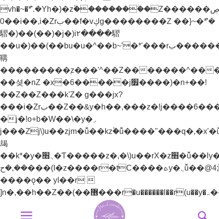
vh�~�ܶ*'.�Yh�)�z۫��������ۨ�Z������ל��ڝ�]~)mz�h�)�y�^���.�Yh�)��v��
0��i��,i�Zrب��f�vڮg��������Z ��}~�ܶ*'�
騽�)��(��)�j�)i٢����騽
��u�)��(��bu�u�^��b~'�*'���rب����������֭z�%���ޮȨ������n7����k)Z��!y�vئz���*'r���p����*'i�_�[^��޲+^����'���]jל���zj/y�+z�]j׬��bu�u�^��+Z��>���+lzW�u��׫����׭�������Z��e������������֭z���'^��Z�������n�)�i�_�[^��޲+^����'���]j׭�
鞲
���������֭z���'^��Z�������^���
��셪�nZ �x�6�����j׿����)�n+��!
��Z��Z���k'Z� g���jx?
���i�Zrب��Z��&y�h��,���z�!j����6���bz{b�H��YZ��&y��rب��}
�j�!o+b�W��\�y�܇
j���Zj\)u��zjm�ǚ��kz۫�ǚ����"���q�,�x'�ǚ�
朅
��k*�y�܆׫�Ƭ�����z�,�\)u��rX�z׫�ǚ��ly�܅��[��-
��,�ح���(I�z����r�tC����ܬy�܆ǚ��@4;j�!
����ǫ�� yا��r 
Bỏ
qua