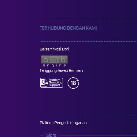
TERHUBUNG DENGAN KAMI
Bersertifikasi Dari
Tanggung Jawab Bermain
Platform Penyedia Layanan
Slots