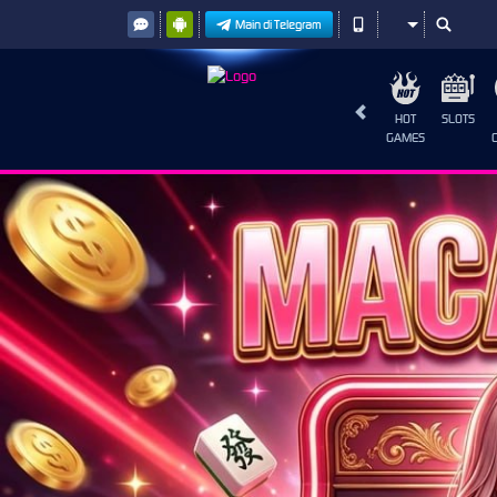
Main di Telegram
HOT
SLOTS
GAMES