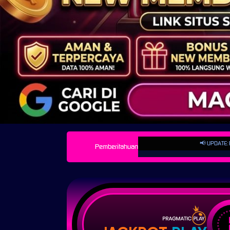
📢 UPDATE: Promo slot serv
Pemberitahuan