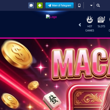
Main di Telegram
HOT
SLOTS
GAMES