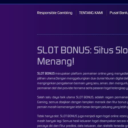
Responsible Gambling
TENTANG KAMI
Pusat Bant
SLOT BONUS: Situs Slo
Menang!
SLOT BONUS
merupakan platform permainan online yang menyediakan 
pilihan utama.Dengan menggabungkan dua dunia hiburan digital dal
menginginkan pengalaman bermain yang seru, aman, dan menguntung
permainan slot dari provider ternama serta pasaran togel terlengkap 
Salah satu daya tarik utama
SLOT BONUS
, adalah ragam permainan 
Gaming, semua disajikan dengan tampilan menarik dan fitur bonus 
pemain meraih kemenangan lebih besar dengan peluang yang lebih p
Tidak hanya slot,
SLOT BONUS
juga menjadi agen togel online resmi
masih banyak lagi. Semua hasil keluaran togel disampaikan secara
percaya diri dan Fitur prediksi, data keluaran, dan statistik terse