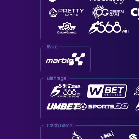
Race
Olahraga
Crash Game