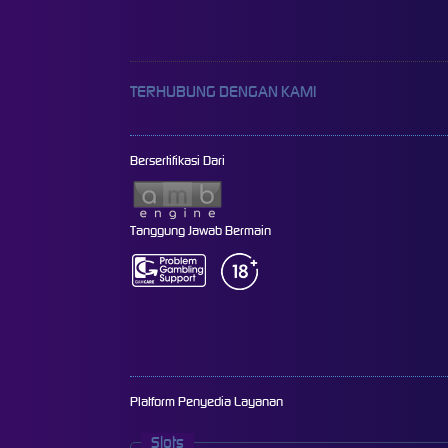
TERHUBUNG DENGAN KAMI
Bersertifikasi Dari
Tanggung Jawab Bermain
Platform Penyedia Layanan
Slots