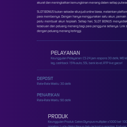
akurat dan meningkatkan kemungkinan menang dalam setiap putara
SLOT BONUS bukan sekadar situs judi online biasa, melainkan plat
para membernya. Dengan hanya menggunakan satu akun, pemain suda
perlu membuat akun terpisah. Setiap hari,
SLOT BONUS
menyediak
keseruan dan peluang menang bagi para pengguna setianya. Link slot
dengan peluang menang tertinggi.
PELAYANAN
Keunggulan Pelayanan: CS 24 jam respons 30 detik, WD kilat
lag, cashback 15% auto, SSL bank level, RTP live gacor!
DEPOSIT
Rata-Rata Waktu: 30 detik
PENARIKAN
Rata-Rata Waktu: 90 detik
PRODUK
Keunggulan Produk: Gates Olympus multiplier x1000 bet 100
nonstop, Lucky Neko Nexus daily jackpot guarantee, Fortune 