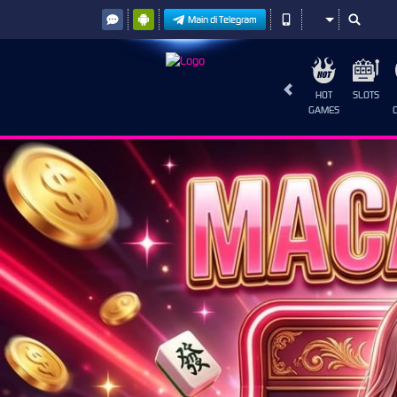
Main di Telegram
HOT
SLOTS
GAMES