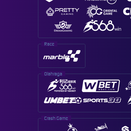
Race
Olahraga
Crash Game