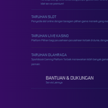
kilat server premium!
TARUHAN SLOT
Penyedia slot online dengan beragam pilihan game menarik yang 
TARUHAN LIVE KASINO
Platform Pilihan bagi perusahaan-perusahaan terbaik di dunia, denga
TARUHAN OLAHRAGA
Sportsbook Gaming Platform Terbaik menawarkan lebih banyak game, 
pemain.
BANTUAN & DUKUNGAN
Servis Lainnya