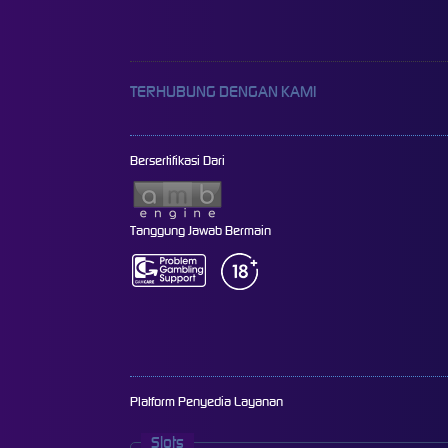
TERHUBUNG DENGAN KAMI
Bersertifikasi Dari
Tanggung Jawab Bermain
Platform Penyedia Layanan
Slots