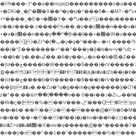
�\���~)^��a��mzjejם���������z�a���u�.��&N�x[�rب��^������E騽�ڭ�� �^���~�& �t&�z
+�DKi�_�[^�׫�X��ׯ�y�q�^���ޞ�5�M7~�ܶ*'u��zjנ���j���˫�׫�ֱ�z&�'�k'�l�jנ���z���ǧjg�z����.�[kj)b� %j�b����b�xh��z�kj)b� %j�b�׫�x�zv�yƭz
+ʷ����_�E�+�׮�Y�~�ܶ*'u��zjנ���j�����¸�z��z��j�_j[������汪�k+ZƉ�'��(�*h��r��h��bu禦ܟj[��^�k"� ^��+����+y�!��汫-
z��z����-z����u��¸�z��z׫��n���u�i����(�)ڙ�^�k%� h��]��+�׫�W�z����?���Ou�)�{a�ƭz
+�v�z׫��n���yٚ��^�[h��]��+�׫�W�z����?}����v�_��+�͚����w^Ƙiq�^��򝩞���[�}睙�\��5��b}�Z�k����k{
����j[i�Zrب�)�ׯ�y�q�^���ޞ�+{ ����?I�b���h�jנ����N?~�ܶ*'u��w�q�^���yح��z�z�瞇
��(�*Z�������+^��^���y�]i�b�w+y�^uƭz +�ׯ�y��ƭz +��b�˜q�,i�Zrب��b��\jנ���z���jנ���v+l���Ɲu�-���zW�yƭz +�ׯ�y
+��b�˜q�,��ⲙZ��,�6�y��rب�ɚ��b�鞵�Z��b��-
�)ಚ��چ����b�W����n�$���)�rV�����'Z��nnX���n�֭y�Z��b������g�i���`z�^�f��y�ƭ����^�)�z����z�ay֭yǬrf����jמr,��ܕ�,��Zu�^�)����
쥩��r51�4`���H7��b�{&j�e�w�z֝jלj��j�b��-
�)ಚ��چ����b�W����n�$���)�rV�����'Z��nnX���n�֭y�Z��b������g�i���`z�^�f��y�ƭ����^�)�z����z�ay֭yǬrf�����؟
��]jמr,��ܕ�,��Zu�^q�g��m�g������)j�O'!���)ߢ�^���rب�ˬ���vh�~�-z�������{a� h����u�����vh�~�-
z�^��.��&i٢��(����v�� 0��i��,i�Zrب��f�vڮg��������Z ��}~�ܶ*'������+-r�-�ih�)ܲǜ��-
�W�ʗ�{r�%���V���ܢ{^���Q�5py�"���jx\�M�x���@'�b�@���'�ȳ{^���'���g����ױ��b�w�׫n�r��"�����t�})���nH�q�\�M7Ҝp��a���jW5�M��"v�f�ƥs]4�Jq�'m����t�})�f��'m�����rH+���}
��i�b� ����z�������j{[�!i�0�M�zm+���߭y
n�r��"��+���t�f��)�j�hn�l��h�z'z)���Z���׫�)���Z��Zuا�H����j{[�ܥ����,j���a�M&j�"�W�����f��)�mj�hn�l��h�z'
�w\�Z+w��u��׫֜l�X�sw�q�����j{[��^�����7��w)h�)݊�ek'�{�{b��-��ܢ[��;��'�r��z{\z{^��b�x�zkz{^���Z
�v��ȳ�x��^��1��"�������%�����i�b� "��+��했"��+�)��h�)