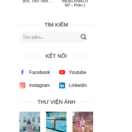
BỨC THƯ TÌNH …
NIỀNG RĂNG Ở
MỸ – Phần 2
TÌM KIẾM
KẾT NỐI
Facebook
Youtube
Instagram
Linkedin
THƯ VIỆN ẢNH