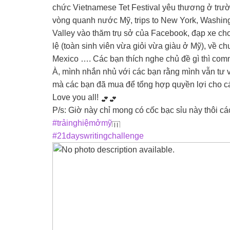
chức Vietnamese Tet Festival yêu thương ở trường
vòng quanh nước Mỹ, trips to New York, Washingt
Valley vào thăm trụ sở của Facebook, đạp xe chơ
lệ (toàn sinh viên vừa giỏi vừa giàu ở Mỹ), về c
Mexico …. Các bạn thích nghe chủ đề gì thì co
À, mình nhắn nhủ với các bạn rằng mình vẫn tư
mà các bạn đã mua để tổng hợp quyền lợi cho c
Love you all!
P/s: Giờ này chỉ mong có cốc bạc sỉu này thôi cá
#trảinghiệmởmỹ
#21dayswritingchallenge
DO KẾT HÔN VÀ CÓ CON – CÂU
FAST & FURIOUS! Phép màu từ Chú
TRẢ LỜI TỪ CHÚA