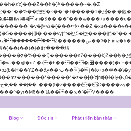
��^��%���<��"� l�����1��� �覦��j{
+���蠆�5�����j{[i� ���vȳ{^t�5�����j{fj
Z������ל��ڝ�]~)mz�h�)�y�^���.�Yh�)��v��
�j׿����)�n+��!��Z��Z���k'Z� g���jx?
mz������*�����*�z��j�'zjmʧ�i�ly�܆ǚ��Z���朅
Bỏ
]n�,��h��Z��(��޶���r�u������l��r(u��y�܅����^�yr�M6��'t&����ئ�'�V����
qua
nội
dung
Blog
Đức tin
Phát triển bản thân