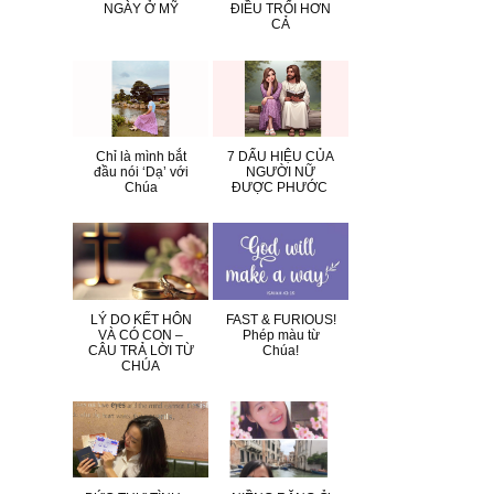
NGÀY Ở MỸ
ĐIỀU TRỔI HƠN
CẢ
Chỉ là mình bắt
7 DẤU HIỆU CỦA
đầu nói ‘Dạ’ với
NGƯỜI NỮ
Chúa
ĐƯỢC PHƯỚC
LÝ DO KẾT HÔN
FAST & FURIOUS!
VÀ CÓ CON –
Phép màu từ
CÂU TRẢ LỜI TỪ
Chúa!
CHÚA