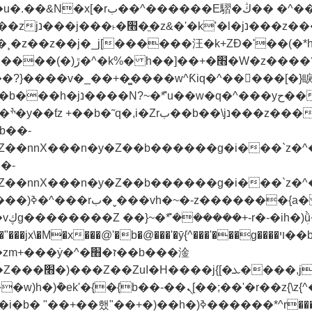
��ƭz
�^�ז�׫��b���淦
z)���Z��(�����ᶜ�
ߢ������*^r���1��"�)��r��^���rH+���}