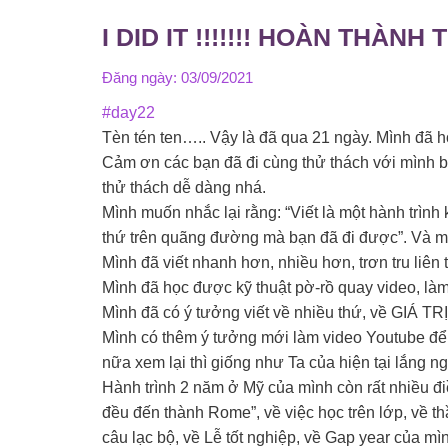
I DID IT !!!!!!! HOÀN THÀN
Đăng ngày:
03/09/2021
#day22
Tèn tén ten….. Vậy là đã qua 21 ngày. Mình đã ho
Cảm ơn các bạn đã đi cùng thử thách với mình b
thử thách dễ dàng nhá.
Mình muốn nhắc lại rằng: “Viết là một hành trình k
thứ trên quãng đường mà bạn đã đi được”
Mình đã viết nhanh hơn, nhiều hơn, trơn tru liên 
Mình đã học được kỹ thuật pờ-rồ quay video, làm
Mình đã có ý tưởng viết về nhiều thứ, về GIÁ 
Mình có thêm ý tưởng mới làm video Youtube để
nữa xem lại thì giống như Ta của hiện tại lắng 
Hành trình 2 năm ở Mỹ của mình còn rất nhiều 
đều đến thành Rome”, về việc học trên lớp, về thầ
câu lạc bộ, về Lễ tốt nghiệp, về Gap year của mì