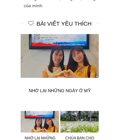
của mình.
BÀI VIẾT YÊU THÍCH
hần 2
NHỚ LẠI NHỮNG NGÀY Ở MỸ
NHỚ LẠI NHỮNG
CHÚA BAN CHO