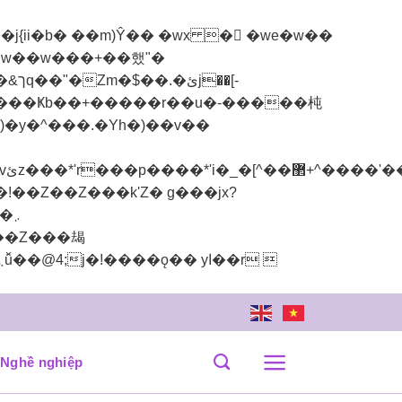
ii�b� ��m)Ŷ�� �wx �񶜒 �we�w��
�"��-���Ҝb��+�����r��u�-�����杶
Nghề nghiệp