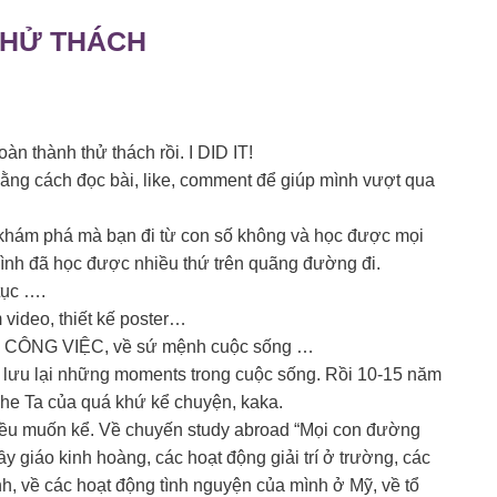
H THỬ THÁCH
àn thành thử thách rồi. I DID IT!
ằng cách đọc bài, like, comment để giúp mình vượt qua
hám phá mà bạn đi từ con số không và học được mọi
. Và mình đã học được nhiều thứ trên quãng đường đi.
tục ….
 video, thiết kế poster…
TRỊ CÔNG VIỆC, về sứ mệnh cuộc sống …
 lưu lại những moments trong cuộc sống. Rồi 10-15 năm
nghe Ta của quá khứ kể chuyện, kaka.
điều muốn kể. Về chuyến study abroad “Mọi con đường
y giáo kinh hoàng, các hoạt động giải trí ở trường, các
nh, về các hoạt động tình nguyện của mình ở Mỹ, về tổ