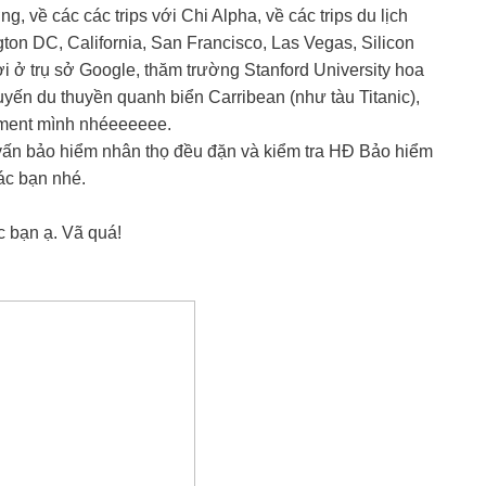
, về các các trips với Chi Alpha, về các trips du lịch
on DC, California, San Francisco, Las Vegas, Silicon
i ở trụ sở Google, thăm trường Stanford University hoa
huyến du thuyền quanh biển Carribean (như tàu Titanic),
mment mình nhéeeeeee.
 vấn bảo hiểm nhân thọ đều đặn và kiểm tra HĐ Bảo hiểm
ác bạn nhé.
c bạn ạ. Vã quá!
a!
BỨC THƯ TÌNH …
NIỀNG RĂNG Ở MỸ – P