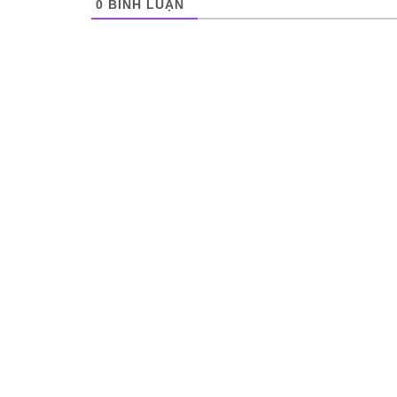
0
BÌNH LUẬN