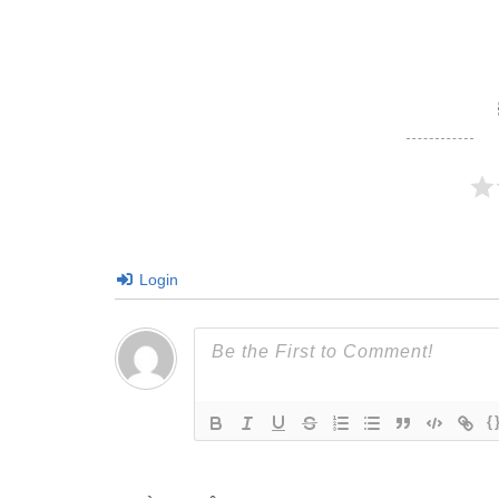
Login
{