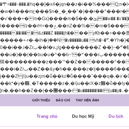
�⚚+���~���,�תq��]�x4�jqn��z�i��%���Q;n�l��h�z'z)���Z��h�)ߢ�����~�.�Z
�w�h���mʗ���$n�_�ˬ��"�)��r��^���r�
�v'���+�m�Gx}����m�$��.�ئj��w�� �v'��]�u�4���w]4�ޅ]4m�$��.��"���ѫ���+u����e�w��w���+��했"�
l����/z��rH+��ݲ,��nZ��%��m�$���������"�v�j/z�(��� ��Z �xu����v��&ךq��"�Zm�$��.�ئj��[-
�������i���&z���Z ����jh�֧���yҜb��
�����+-r�-�ih�)ܲ��N�v�����u�� vh�~�ܶ*'.�Yh�)�z۫��������ۨ�
0��i��,i�Zrب��f�vڮg��������Z ��}~�ܶ*'�騽�)��(��)�j�)i٢����騽
��u�)��(��bu�u�^��b~'�*'���rب����������֭z�%���ޮȨ������n7����k)Z��!y�vئz���*'r���p����*'i�_�[^��޲+^����'���]jל���zj/y�+z�]j׬��bu�u�^��+Z��>���+lzW�u��׫����׭�������Z��e������������֭z���'^��Z�������n�)�i�_�[^��޲+^����'���]j׭�
鞲���������֭z���'^��Z�������^���w-��셪�nZ �x�6����
���i�Zrب��Z��&y�h��,���z�!j����6���bz{b�H��YZ��&y��rب��}�j�!o+b�W��\�y�܇
j���Zj\)u��zjm�ǚ��kz۫�ǚ����"���q�,�x'�ǚ��
��k*�y�܆׫�Ƭ�����z�,�\)u��rX�z׫�ǚ��ly�܅��[��-��,�ح���(I�z����r�tC����ܬy�܆ǚ��@4;j�!����ǫ�� yا��r 
GIỚI THIỆU
BÁO CHÍ
THƯ VIỆN ẢNH
Trang chủ
Du học Mỹ
Du lịch